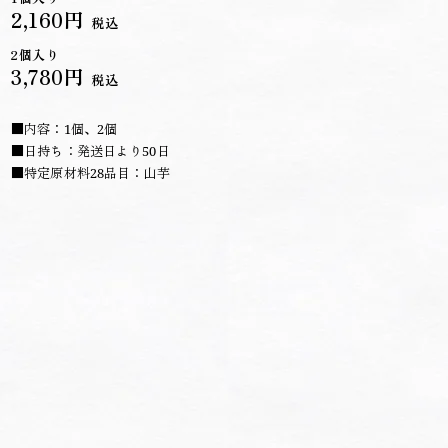
2,160円
税込
2個入り
3,780円
税込
■内容：1個、2個
■日持ち：発送日より50日
■特定原材料28品目：山芋