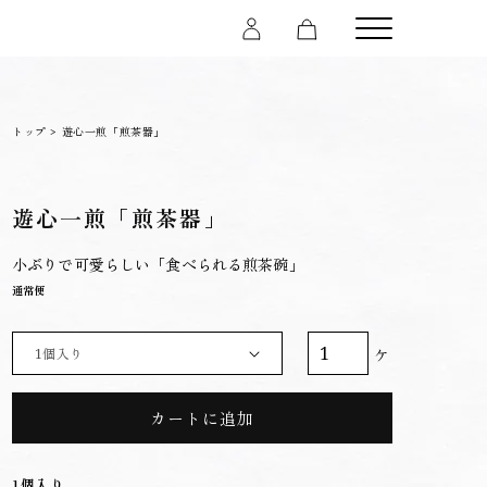
Cart
トップ
>
遊心一煎「煎茶器」
遊心一煎「煎茶器」
小ぶりで可愛らしい「食べられる煎茶碗」
通常便
ケ
カートに追加
1個入り